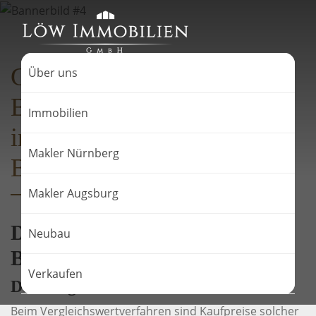
Gutachter wenden bei der
Über uns
Bewertung einer Immobilie
Immobilien
in der Regel drei mögliche
Makler Nürnberg
Bewertungsverfahren an.
Makler Augsburg
Diese möglichen
Neubau
Bewertungsverfahren sind:
Verkaufen
Das Vergleichswertverfahren
Beim Vergleichswertverfahren sind Kaufpreise solcher